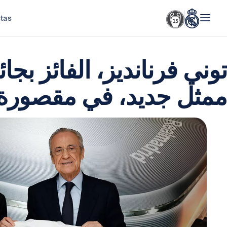
stas
توني فرنانديز، الفائز بجا
ممثل جديد، في مقصورة سا