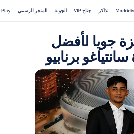
Madridi
تذاكر
جناح VIP
الجولة
المتجر الرسمي
 Play
ئزة جويا لأفضل
نتياغو برنابيو