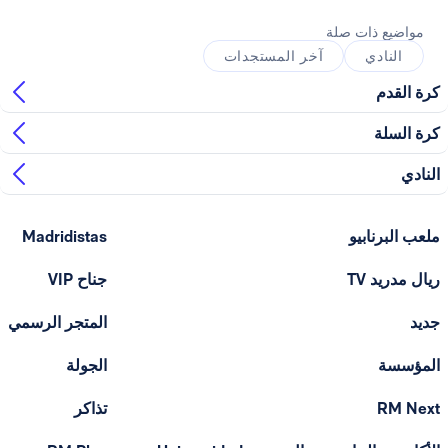
ذات صلة
ي
آخر المستجدات
ابيو
Madridistas
T
جناح VIP
المتجر الرسمي
الجولة
تذاكر