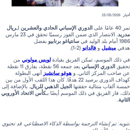
23/
الدوري الإسباني الحادي والعشرين
لـ
ريال
. الانتصار الذي ضمن الفوز رسميًا تحقق في 23 مارس
سانتياغو برنابيو
بفضل
يل
و
فالدانو
(2-1).
موسم، تمكن الفريق بقيادة
لويس مولوني
من
وري الإسباني
بعد جمعه 56 نقطة، بفارق 11 نقطة
لمركز الثاني. و
هوغو سانشيز
أنهى البطولة
كهداف الدوري برصيد 22 هدفًا. كان هذا اللقب الأول من بين
ب متتالية حققتها
الجيل الذهبي للريال
. بالإضافة إلى
لفريق في ذلك الموسم أيضًا بـ
كأس الاتحاد الأوروبي
 إنشاء الترجمة بواسطة الذكاء الاصطناعي. قد تحتوي