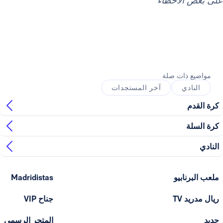
لأخطاء
ذات صلة
ي
آخر المستجدات
ابيو
Madridistas
T
جناح VIP
المتجر الرسمي