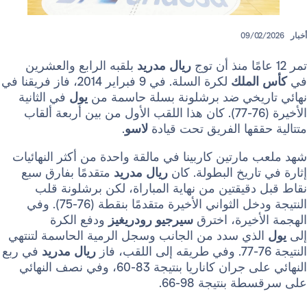
09/
ريال مدريد
بلقبه الرابع والعشرين
لملك
لكرة السلة. في 9 فبراير 2014، فاز فريقنا في
يخي ضد برشلونة بسلة حاسمة من
يول
في الثانية
الأخيرة (76-77). كان هذا اللقب الأول من بين أربعة ألقاب
قها الفريق تحت قيادة
لاسو
.
ارتين كاربينا في مالقة واحدة من أكثر النهائيات
اريخ البطولة. كان
ريال مدريد
متقدمًا بفارق سبع
قيقتين من نهاية المباراة، لكن برشلونة قلب
النتيجة ودخل الثواني الأخيرة متقدمًا بنقطة (76-75). وفي
خيرة، اخترق
سيرجيو رودريغيز
ودفع الكرة
ذي سدد من الجانب وسجل الرمية الحاسمة لتنتهي
ريال مدريد
في ربع
النهائي على جران كاناريا بنتيجة 83-60، وفي نصف النهائي
بنتيجة 98-66.