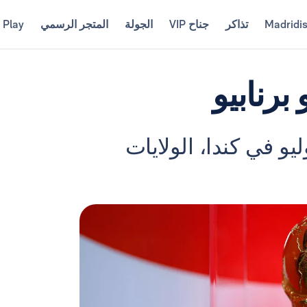
Madridi
تذاكر
جناح VIP
الجولة
المتجر الرسمي
 Play
برنابيو
البطولة من 11 يونيو إلى 19 يوليو في كندا، الولايات