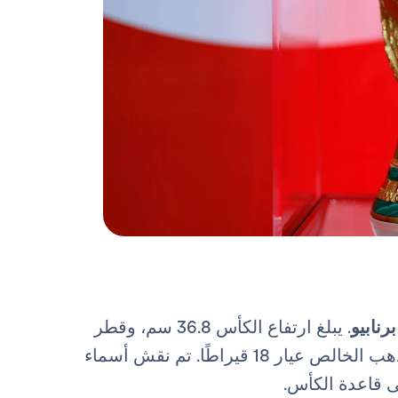
رنابيو
. يبلغ ارتفاع الكأس 36.8 سم، وقطر
قاعدتها 13 سم، ويبلغ وزنها 6175 غرامًا ومصنوعة من الذهب الخالص عيار 18 قيراطًا. تم نقش أسماء