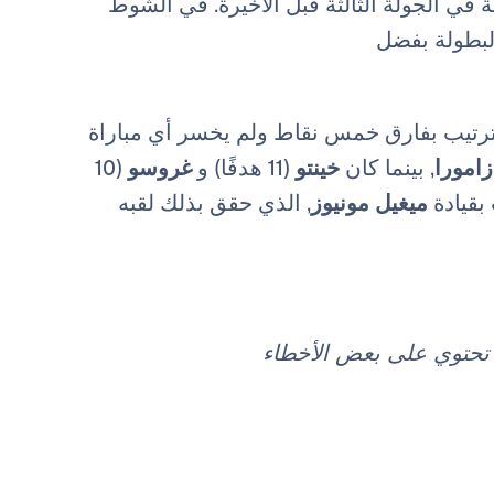
ب رياضيًا بعد الفوز 3-0 على قرطبة في الجولة الثالثة قبل الأخيرة. في الشوط
لبطولة بفضل
رتيب بفارق خمس نقاط ولم يخسر أي مباراة
زامورا
, بينما كان
خينتو
(11 هدفًا) و
غروسو
(10
بقيادة
ميغيل مونيوز
, الذي حقق بذلك لقبه
د تحتوي على بعض الأخطاء