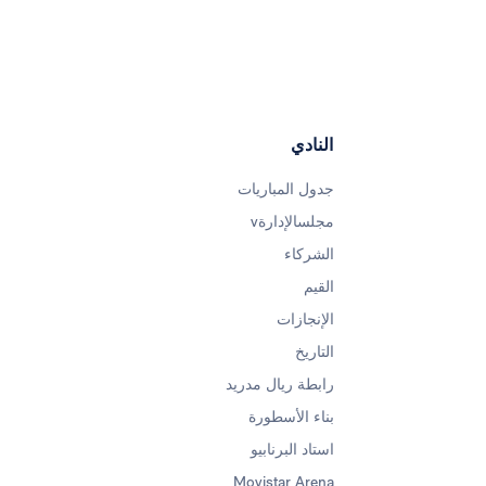
النادي
جدول المباريات
مجلسالإدارةv
الشركاء
القيم
الإنجازات
التاريخ
رابطة ريال مدريد
بناء الأسطورة
استاد البرنابيو
Movistar Arena