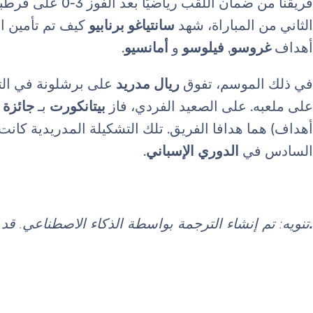
فريقنا من ضمان اللق
الثاني من المباراة، شهد
سانتياغو برنابيو
كيف تم تأمين ا
أهداف
غروسو
,
فيلوسو
و
أمانسيو
.
في ذلك الموسم، تفوق
ريال مدريد
على برشلونة في الت
على ملعبه. على الصعيد الفردي، فاز
بيتانكورت
بـ
جائزة 
أهداف) هما هدافا الفريق. تلك التشكيلة المدريدية كانت 
السادس في
الدوري الإسباني
.
.
تنويه: تم إنشاء الترجمة بواسطة الذكاء الاصطناعي. ق