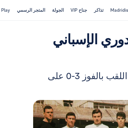
Madridi
تذاكر
جناح VIP
الجولة
المتجر الرسمي
 Play
 الدوري الإسباني
في 9 أبريل 1967، ضمن ريال مدريد اللقب بالفوز 3-0 على