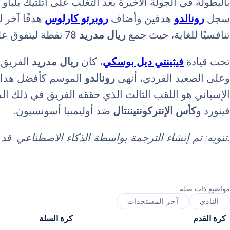
بالبطولة في الجولة الأخيرة بعد التغلب على أتلتيك بلباو (3-1) في
سجل
رونالدو
هدفين وأضاف
روبرتو كارلوس
تنافسيًا للغاية، حيث جمع
ريال مدريد
78 نقطة ليتفوق على ريال سوسيداد (76).
تحت قيادة
فيثينتي ديل بوسكي
، كان
ريال مدريد
وعلى الصعيد الفردي، أنهى
رونالدو
الإسباني هو اللقب الثالث الذي حققه الفريق في ذلك الم
فينورد و
كأس الإنتركونتيننتال
ضد أوليمبيا أسونسيون.
.
تنويه: تم إنشاء الترجمة بواسطة الذكاء الاصطناعي. ق
مواضيع ذات صلة
النادي
آخر المستجدات
كرة القدم
كرة السلة