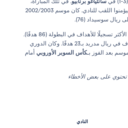
سانتياغو برنابيو
. في تلك المباراة،
هدفًا آخر ليؤمنوا اللقب للنادي. كان موسم 2002/2003
الفريق الأكثر تسجيلًا للأهداف في البطولة (86 هدفًا).
الموسم كأفضل هداف في ريال مدريد بـ23 هدفًا. وكان الدوري
وسم بعد الفوز بـ
كأس السوبر الأوروبي
أمام
د تحتوي على بعض الأخطاء
النادي