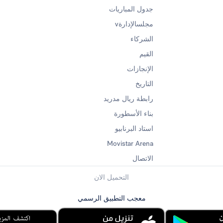
جدول المباريات
مجلسالإدارةv
الشركاء
القيم
الإنجازات
التاريخ
رابطة ريال مدريد
بناء الأسطورة
استاد البرنابيو
Movistar Arena
الاتصال
التحميل الان
معجب التطبيق الرسمي