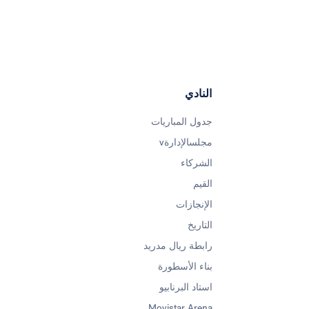
النادي
جدول المباريات
مجلسالإدارةv
الشركاء
القيم
الإنجازات
التاريخ
رابطة ريال مدريد
بناء الأسطورة
استاد البرنابيو
Movistar Arena