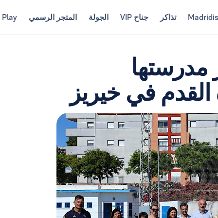
Madridi
تذاكر
جناح VIP
الجولة
المتجر الرسمي
 Play
 مدرستها
 القدم في خيريز