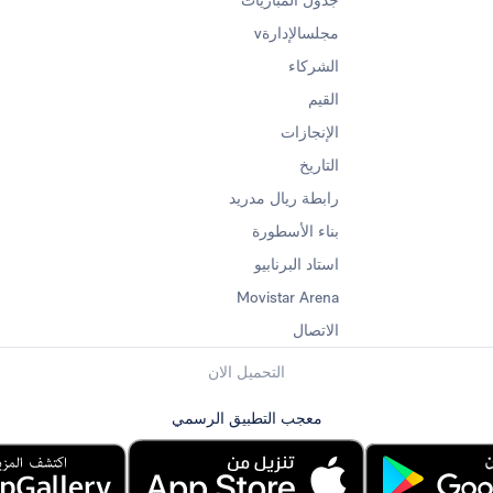
جدول المباريات
مجلسالإدارةv
الشركاء
القيم
الإنجازات
التاريخ
رابطة ريال مدريد
بناء الأسطورة
استاد البرنابيو
Movistar Arena
الاتصال
التحميل الان
معجب التطبيق الرسمي