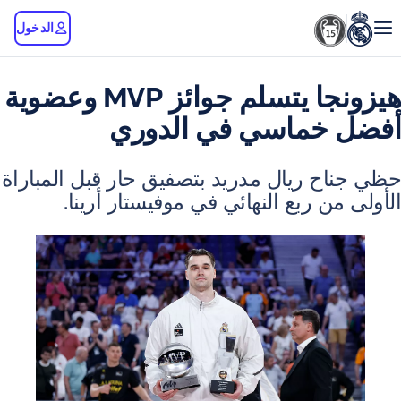
الدخول
هيزونجا يتسلم جوائز MVP وعضوية
خماسي في الدوري
ح ريال مدريد بتصفيق حار قبل المباراة
ن ربع النهائي في موفيستار أرينا.