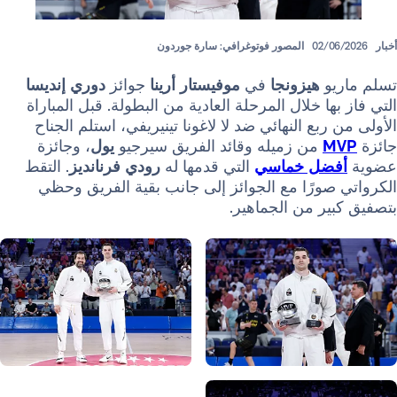
02/
المصور فوتوغرافي: سارة جوردون
و
هيزونجا
في
موفيستار أرينا
جوائز
دوري إنديسا
ها خلال المرحلة العادية من البطولة. قبل المباراة
بع النهائي ضد لا لاغونا تينيريفي، استلم الجناح
من زميله وقائد الفريق سيرجيو
يول
، وجائزة
ضل خماسي
التي قدمها له
رودي فرنانديز
. التقط
ورًا مع الجوائز إلى جانب بقية الفريق وحظي
ير من الجماهير.
صورة: Real Madrid