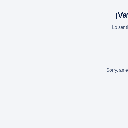
¡Va
Lo sent
Sorry, an e