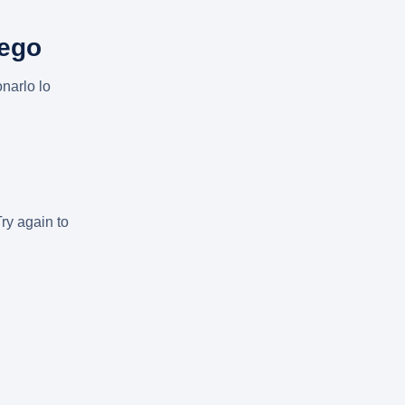
uego
narlo lo
Try again to