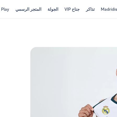
Madridi
تذاكر
جناح VIP
الجولة
المتجر الرسمي
 Play