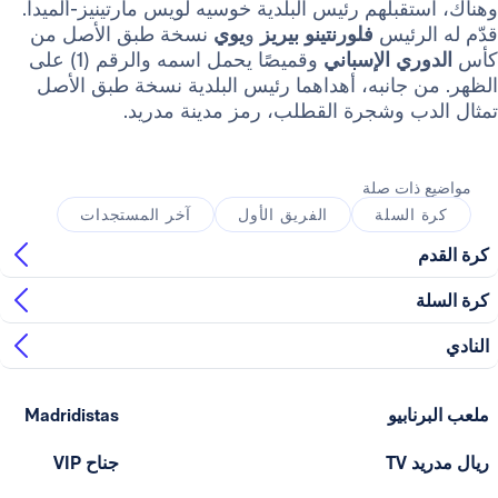
قبلهم رئيس البلدية خوسيه لويس مارتينيز-ألميدا.
لرئيس
فلورنتينو بيريز
و
يوي
نسخة طبق الأصل من
ري
الإسباني
وقميصًا يحمل اسمه والرقم (1) على
جانبه، أهداهما رئيس البلدية نسخة طبق الأصل
ب وشجرة القطلب، رمز مدينة مدريد.
ذات صلة
السلة
الفريق الأول
آخر المستجدات
ابيو
Madridistas
T
جناح VIP