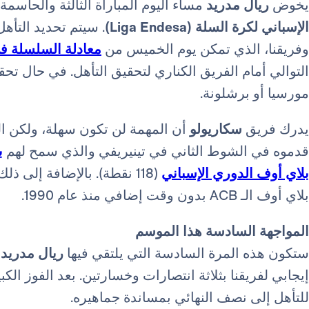
يخوض
ريال مدريد
مساء اليوم المباراة الثالثة والحاسم
الإسباني لكرة السلة (Liga Endesa)
. سيتم تحديد التأه
وفريقنا، الذي تمكن يوم الخميس من
معادلة السلسلة في
التوالي أمام الفريق الكناري
مورسيا أو برشلونة.
يدرك فريق
سكاريولو
أن المهمة لن تكون سهلة، ولكن الم
قدموه في الشوط الثاني في تينيريفي والذي سمح لهم
ب
بلاي أوف الدوري الإسباني
(118 نقطة). بالإضافة إلى
بلاي أوف الـ ACB بدون وقت إضافي منذ عام 1990.
المواجهة السادسة هذا الموسم
ستكون هذه المرة السادسة التي يلتقي فيها
ريال مدريد
و
إيجابي لفريقنا بثلاثة انتصارات وخسارتين. بعد الفوز ا
للتأهل إلى نصف النهائي بمساندة جماهيره.