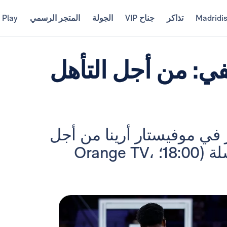
Madridi
تذاكر
جناح VIP
الجولة
المتجر الرسمي
 Play
يفي: من أجل التأهل
في موفيستار أرينا من أجل
تحقيق النتيجة النهائية 2-1 في السلسلة (18:00؛ Orange TV،