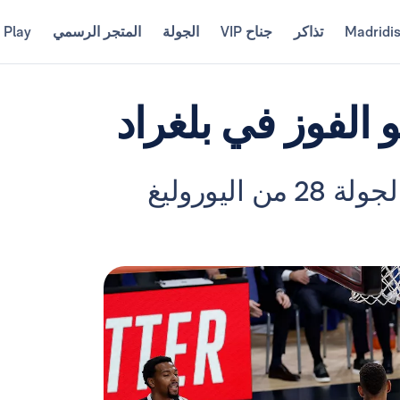
Madridi
تذاكر
جناح VIP
الجولة
المتجر الرسمي
 Play
و الفوز في بلغراد
يخوض فريق سكاريولو خارج أرضه الجولة 28 من اليوروليغ