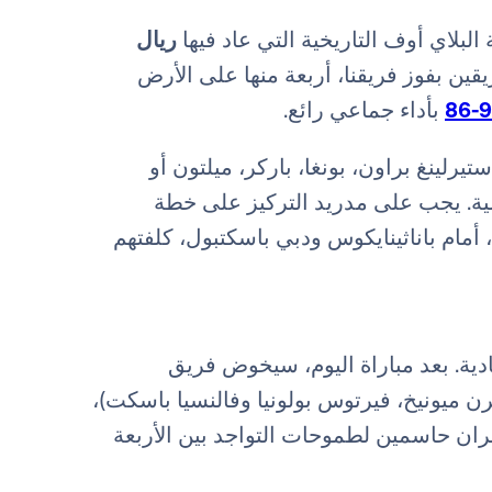
ريال
يقين بفوز فريقنا، أربعة منها على الأرض
93
بأداء جماعي رائع.
يرلينغ براون، بونغا، باركر، ميلتون أو
ضية. يجب على مدريد التركيز على خطة
، أمام باناثينايكوس ودبي باسكتبول، كلفتهم
ادية. بعد مباراة اليوم، سيخوض فريق
رن ميونيخ، فيرتوس بولونيا وفالنسيا باسكت)،
ران حاسمين لطموحات التواجد بين الأربعة