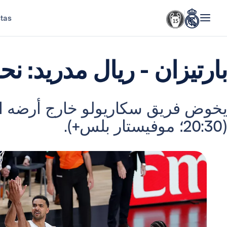
stas
بارتيزان - ريال مدريد: نح
(20:30؛ موفيستار بلس+).