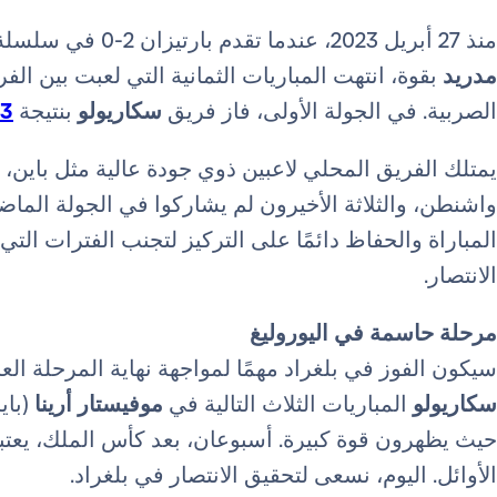
منذ 27 أبريل 2023، عندما تقدم بارتيزان 2-0 في سلسلة البلاي أوف التاريخية التي عاد فيها
مدريد
بقوة، انتهت المباريات الثمانية التي لعبت بين الفر
الصربية. في الجولة الأولى، فاز فريق
سكاريولو
بنتيجة
-86
يمتلك الفريق المحلي لاعبين ذوي جودة عالية مثل باين، ست
واشنطن، والثلاثة الأخيرون لم يشاركوا في الجولة الما
المباراة والحفاظ دائمًا على التركيز لتجنب الفترات التي
الانتصار.
مرحلة حاسمة في اليوروليغ
سيكون الفوز في بلغراد مهمًا لمواجهة نهاية المرحلة الع
سكاريولو
المباريات الثلاث التالية في
موفيستار أرينا
(باي
حيث يظهرون قوة كبيرة. أسبوعان، بعد كأس الملك، يعتب
الأوائل. اليوم، نسعى لتحقيق الانتصار في بلغراد.