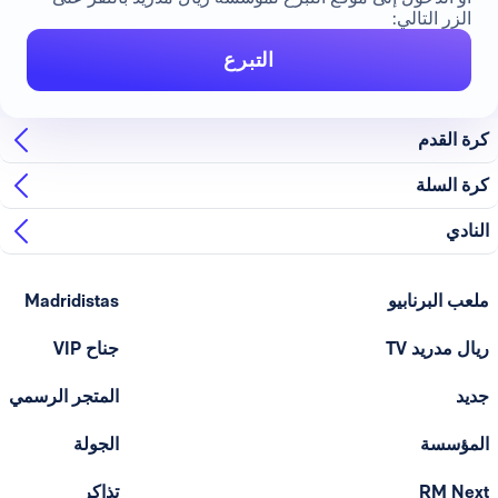
الزر التالي:
التبرع
كرة القدم
كرة السلة
النادي
ملعب البرنابيو
Madridistas
ريال مدريد TV
جناح VIP
جديد
المتجر الرسمي
المؤسسة
الجولة
RM Next
تذاكر