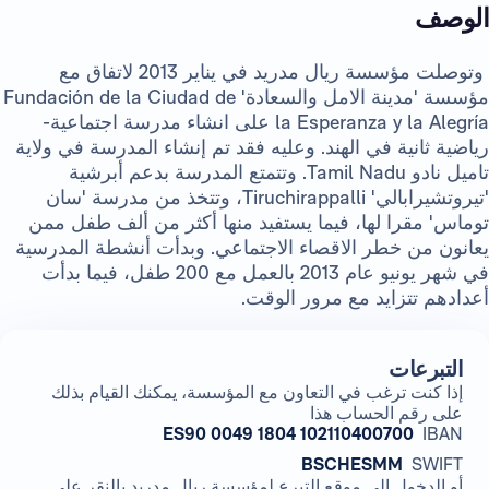
الوصف
وتوصلت مؤسسة ريال مدريد في يناير 2013 لاتفاق مع
مؤسسة 'مدينة الامل والسعادة' Fundación de la Ciudad de
la Esperanza y la Alegría على انشاء مدرسة اجتماعية-
رياضية ثانية في الهند. وعليه فقد تم إنشاء المدرسة في ولاية
تاميل نادو Tamil Nadu. وتتمتع المدرسة بدعم أبرشية
'تيروتشيرابالي' Tiruchirappalli، وتتخذ من مدرسة 'سان
توماس' مقرا لها، فيما يستفيد منها أكثر من ألف طفل ممن
يعانون من خطر الاقصاء الاجتماعي. وبدأت أنشطة المدرسية
في شهر يونيو عام 2013 بالعمل مع 200 طفل، فيما بدأت
أعدادهم تتزايد مع مرور الوقت.
التبرعات
إذا كنت ترغب في التعاون مع المؤسسة، يمكنك القيام بذلك
على رقم الحساب هذا
ES90 0049 1804 102110400700
IBAN
BSCHESMM
SWIFT
أو الدخول إلى موقع التبرع لمؤسسة ريال مدريد بالنقر على