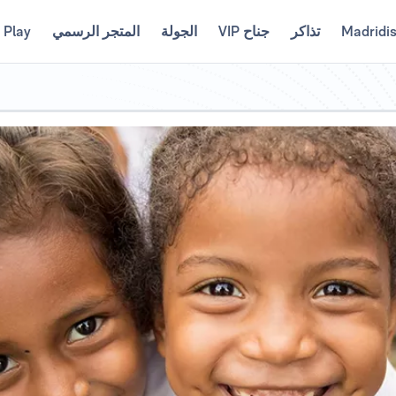
Madridi
تذاكر
جناح VIP
الجولة
المتجر الرسمي
 Play