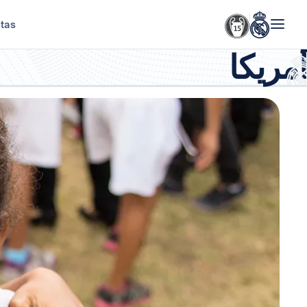
stas
أمريكا