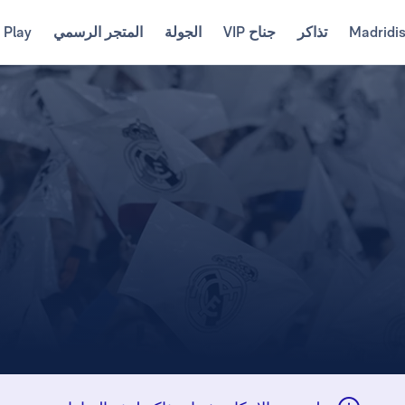
Madridi
تذاكر
جناح VIP
الجولة
المتجر الرسمي
 Play