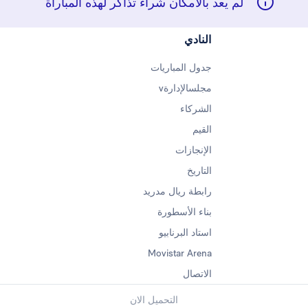
لم يعد بالامكان شراء تذاكر لهذه المباراة
النادي
جدول المباريات
مجلسالإدارةv
الشركاء
القيم
الإنجازات
التاريخ
رابطة ريال مدريد
بناء الأسطورة
استاد البرنابيو
Movistar Arena
الاتصال
التحميل الان