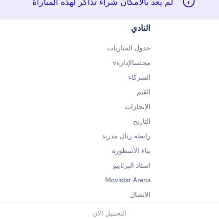
لم يعد بالامكان شراء تذاكر لهذه المباراة
النادي
جدول المباريات
مجلسالإدارةv
الشركاء
القيم
الإنجازات
التاريخ
رابطة ريال مدريد
بناء الأسطورة
استاد البرنابيو
Movistar Arena
الاتصال
التحميل الان