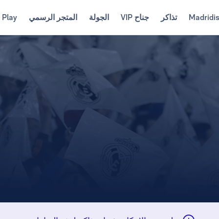
Madridi
تذاكر
جناح VIP
الجولة
المتجر الرسمي
 Play