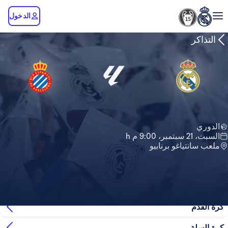
الدخول
التذاكر
الدوري
السبت، 21 سبتمبر، 9:00 م h
ملعب سانتياغو برنابيو
لم يعد بالامكان شراء تذاكر لهذه المباراة
كرة القدم
كرة السلة