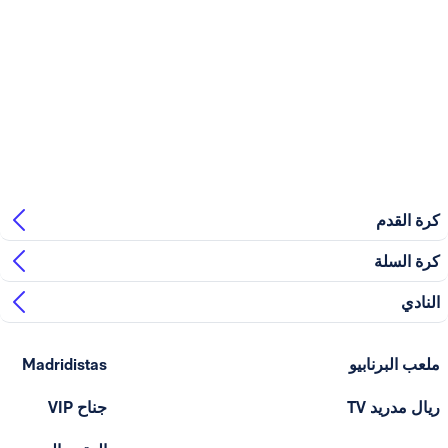
بيو
Madridistas
T
جناح VIP