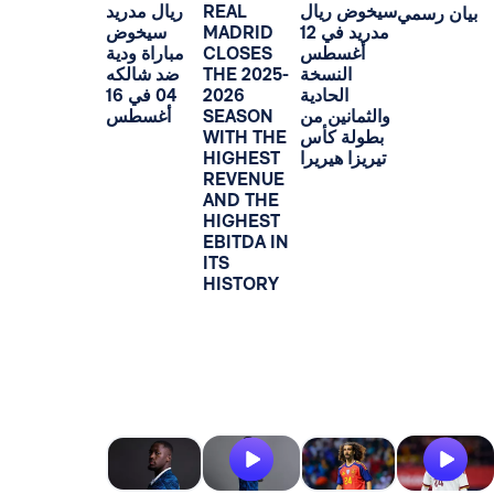
سيخوض ريال
REAL
ريال مدريد
ي
مدريد في 12
MADRID
سيخوض
أغسطس
CLOSES
مباراة ودية
النسخة
THE 2025-
ضد شالكه
الحادية
2026
04 في 16
والثمانين من
SEASON
أغسطس
بطولة كأس
WITH THE
تيريزا هيريرا
HIGHEST
REVENUE
AND THE
HIGHEST
EBITDA IN
ITS
HISTORY