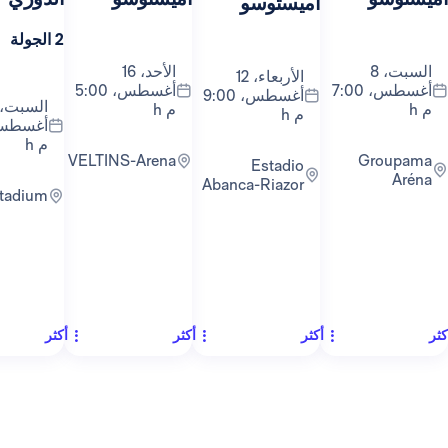
أميستوسو
2 الجولة
1 الجولة
الأحد، 16
الأربعاء، 12
أغسطس، 7:00
أغسطس، 5:00
أغسطس، 9:00
السبت، 22
م h
م h
أغسطس، 9:30
م h
VELTINS-Arena
Groupama
Estadio
Abanca-Riazor
RCDE Stadium
أكثر
أكثر
أكثر
أكث