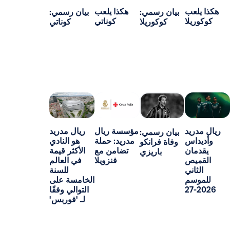
ب
هكذا يلعب
بيان رسمي:
بيان رسمي:
ا
كوناتي
كوكوريلا
كوناتي
د
مؤسسة ريال
ريال مدريد
بيان رسمي:
س
مدريد: حملة
هو النادي
وفاة فرانكو
ن
تضامن مع
الأكثر قيمة
باريزي
ص
فنزويلا
في العالم
ني
للسنة
م
الخامسة على
التوالي وفقًا
لـ 'فوربس'