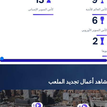
ية
كأس السوبر الإسباني
وروبي
2026
مال تجديد الملعب
1
3