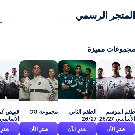
ر الرسمي
 مميزة
مج
27
سم
الطقم الثاني
مجموعة OG
قميص كرة السلة
26/27
الأساسي 26/27
آن
شترِ الآن
شترِ الآن
شترِ الآن