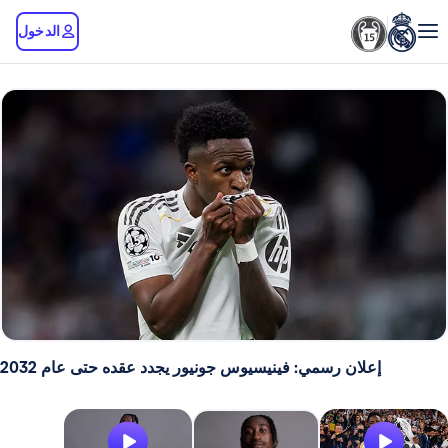
الدخول
لان رسمي: فينيسيوس جونيور يجدد عقده حتى عام 2032