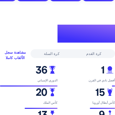
لقاب
ري
مشاهدة سجل
القدم
كرة السلة
الألقاب كاملا
36
لقرن
الدوري الإسباني
20
با
كأس الملك
13