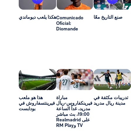
ريخ معًا
هكذا يلعب ديوماندي
Comunicado
Oficial:
Diomande
كثفة في
مباراة
هذا هو ملعب
ل مدريد
فيرينكفاروس-ريال
فيرينتسفاروش في
مدريد، غداً الساعة
بودابست
19:00، بث مباشر
على Realmadrid
TV وRM Play