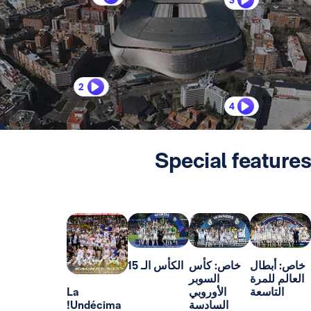
2
4
Special fe
ل
خاص: كأس
الكأس الـ 15
رة
السوبر
ة
الأوروبي
La
السادسة
Undécima!