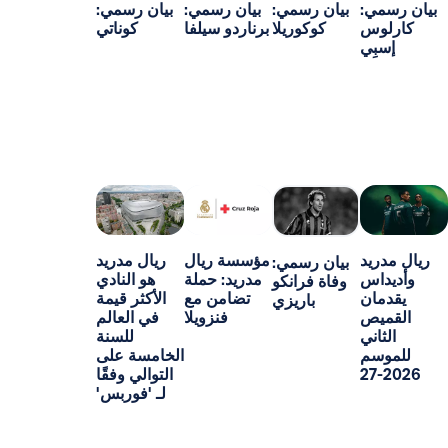
:
بيان رسمي:
بيان رسمي:
بيان رسمي:
س
كوكوريلا
برناردو سيلفا
كوناتي
ي
د
مؤسسة ريال
ريال مدريد
بيان رسمي:
س
مدريد: حملة
هو النادي
وفاة فرانكو
ن
تضامن مع
الأكثر قيمة
باريزي
ص
فنزويلا
في العالم
ني
للسنة
م
الخامسة على
التوالي وفقًا
لـ 'فوربس'