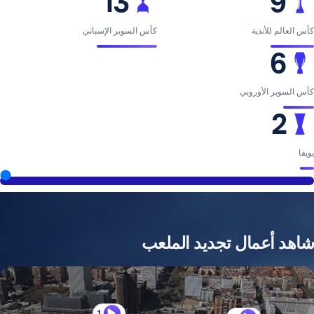
13
ية
كأس السوبر الإسباني
وروبي
2026
مال تجديد الملعب
1