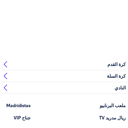
بيو
Madridistas
T
جناح VIP