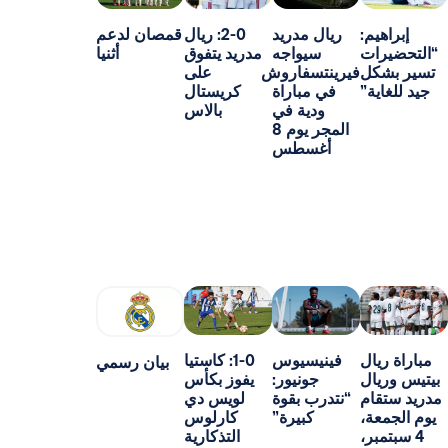
م:
ريال مدريد
2-0: ريال
قمصان لدعم
ت
سيواجه
مدريد يتفوق
أثنيا
ل
فيرينتسفاروش
على
ة”
في مباراة
كريستال
ودية في
بالاس
المجر يوم 8
أغسطس
ل
فينيسيوس
1-0: كاستيا
بيان رسمي
ل
جونيور:
يفوز بكأس
م
“نتدرب بقوة
لويس دي
،
كبيرة”
كارلوس
ر،
التذكارية