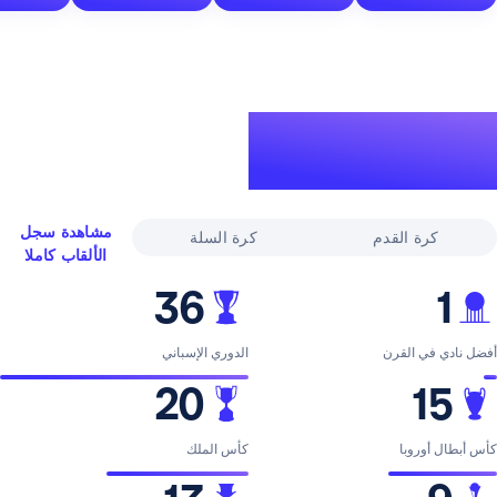
لقاب
ري
مشاهدة سجل
القدم
كرة السلة
الألقاب كاملا
36
لقرن
الدوري الإسباني
20
با
كأس الملك