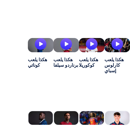
ب
هكذا يلعب
هكذا يلعب
هكذا يلعب
س
كوكوريلا
برناردو سيلفا
كوناتي
ي