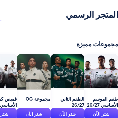
ر الرسمي
 مميزة
مج
27
سم
الطقم الثاني
مجموعة OG
قميص كرة السلة
26/27
الأساسي 26/27
آن
شترِ الآن
شترِ الآن
شترِ الآن