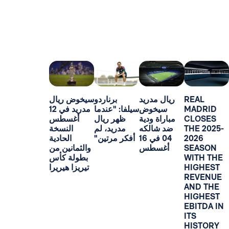
R
ريال مدريد
برناردو
سيخوض ريال
M
سيخوض
سيلفا: "عندما
مدريد في 12
C
مباراة ودية
ظهر ريال
أغسطس
T
ضد شالكه
مدريد، لم
النسخة
2
04 في 16
أفكر مرتين"
الحادية
S
أغسطس
والثمانين من
W
بطولة كأس
H
تيريزا هيريرا
R
A
H
E
I
H