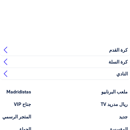
بيو
Madridistas
T
جناح VIP
المتجر الرسمي
الجولة