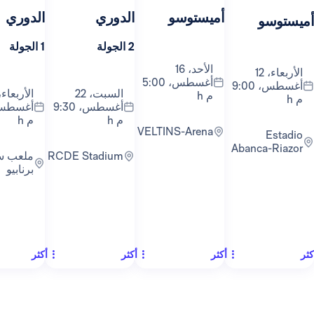
أميستوسو
الدوري
الدوري
ال
2 الجولة
1 الجولة
3 الجولة
الأحد، 16
أغسطس، 5:00
أغسطس، 9:00
السبت، 22
الأربعاء، 26
م h
أغسطس، 9:30
أغسطس، 9:00
م h
م h
VELTINS-Arena
Abanc
RCDE Stadium
ملعب سانتياغو
برنابيو
أكثر
أكثر
أكثر
أكث