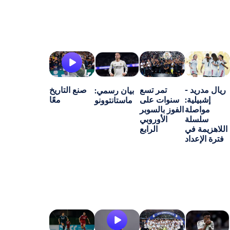
-
تمر تسع
صنع التاريخ
بيان رسمي:
ة:
سنوات على
معًا
ماستانتوونو
ة
الفوز بالسوبر
ة
الأوروبي
ي
الرابع
اد