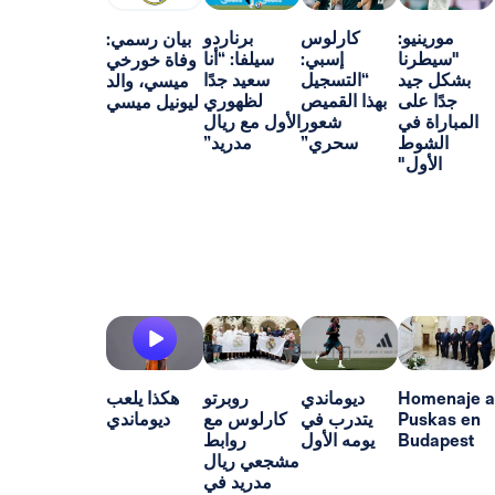
و:
كارلوس
برناردو
بيان رسمي:
ا
إسبي:
سيلفا: “أنا
وفاة خورخي
د
“التسجيل
سعيد جدًا
ميسي، والد
ى
بهذا القميص
لظهوري
ليونيل ميسي
ي
شعور
الأول مع ريال
ط
سحري”
مدريد”
"
H
ديوماندي
روبرتو
هكذا يلعب
P
يتدرب في
كارلوس مع
ديوماندي
B
يومه الأول
روابط
مشجعي ريال
مدريد في