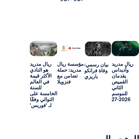
د
مؤسسة ريال
ريال مدريد
بيان رسمي:
س
مدريد: حملة
هو النادي
وفاة فرانكو
ن
تضامن مع
الأكثر قيمة
باريزي
ص
فنزويلا
في العالم
ني
للسنة
م
الخامسة على
التوالي وفقًا
لـ 'فوربس'