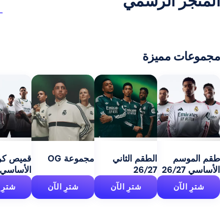
ر الرسمي
 مميزة
مج
27
سم
الطقم الثاني
مجموعة OG
قميص كرة السلة
26/27
الأساسي 26/27
آن
شترِ الآن
شترِ الآن
شترِ الآن