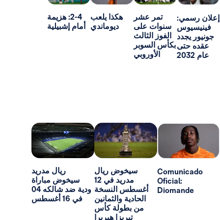
تمر عشر
هكذا يلعب
2-4: هزيمة
:
سنوات على
ديوماندي
أمام إشبيلية
س
الفوز الثالث
د
بكأس السوبر
ى
الأوروبي
سيخوض ريال
ريال مدريد
Comun
مدريد في 12
سيخوض مباراة
Oficial:
أغسطس النسخة
ودية ضد شالكه 04
Dioma
الحادية والثمانين
في 16 أغسطس
من بطولة كأس
تيريزا هيريرا