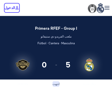
الدخول
Primera RFEF - Group I
ملعب الفريدو دي ستيفانو
Fútbol · Cantera · Masculina
0
5
-
ريال مدريد
Intercity
انتهت