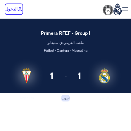
الدخول
Primera RFEF - Group I
ملعب الفريدو دي ستيفانو
Fútbol · Cantera · Masculina
1
1
-
ريال مدريد
Algeciras
انتهت