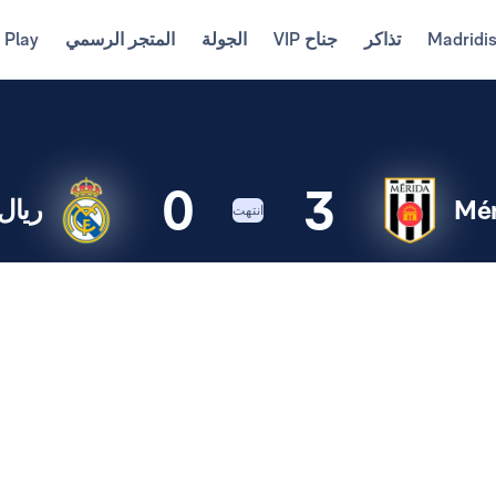
Madridi
تذاكر
جناح VIP
الجولة
المتجر الرسمي
 Play
0
3
Mér
ريال
انتهت