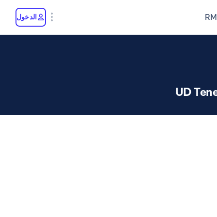
RM
الدخول
UD Tene