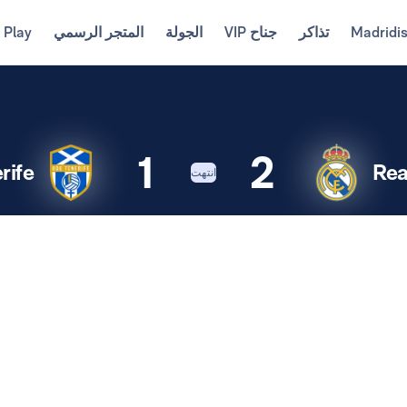
Madridi
تذاكر
جناح VIP
الجولة
المتجر الرسمي
 Play
1
2
rife
Rea
انتهت