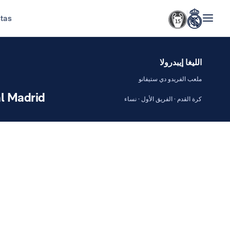
stas
الليغا إيبدرولا
ملعب الفريدو دي ستيفانو
l Madrid
كرة القدم · الفريق الأول · نساء