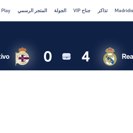
Madridi
تذاكر
جناح VIP
الجولة
المتجر الرسمي
 Play
0
4
ivo
Rea
انتهت