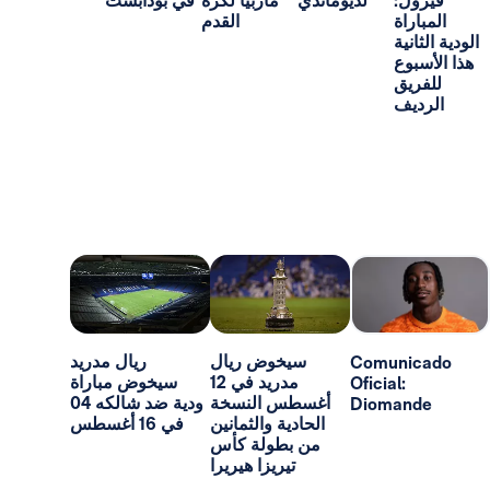
:
لديوماندي
ماربيا لكرة
في بودابست
اة
القدم
ية
ع
ق
ف
سيخوض ريال
ريال مدريد
Comun
مدريد في 12
سيخوض مباراة
Oficial:
أغسطس النسخة
ودية ضد شالكه 04
Dioma
الحادية والثمانين
في 16 أغسطس
من بطولة كأس
تيريزا هيريرا