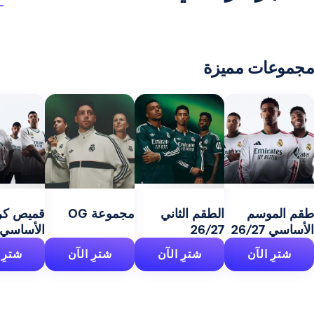
 مميزة
مج
27
سم
الطقم الثاني
مجموعة OG
قميص كرة السلة
26/27
الأساسي 26/27
آن
شترِ الآن
شترِ الآن
شترِ الآن