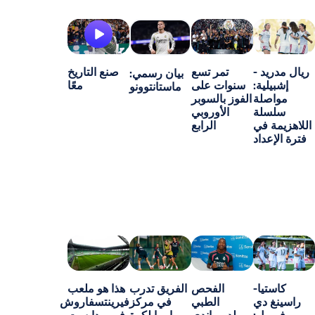
-
تمر تسع
صنع التاريخ
بيان رسمي:
ة:
سنوات على
معًا
ماستانتوونو
ة
الفوز بالسوبر
ة
الأوروبي
ي
الرابع
اد
-
الفحص
الفريق تدرب
هذا هو ملعب
ي
الطبي
في مركز
فيرينتسفاروش