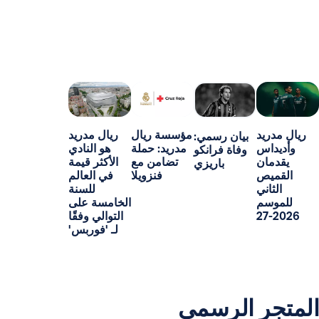
د
مؤسسة ريال
ريال مدريد
بيان رسمي:
س
مدريد: حملة
هو النادي
وفاة فرانكو
ن
تضامن مع
الأكثر قيمة
باريزي
ص
فنزويلا
في العالم
ني
للسنة
م
الخامسة على
التوالي وفقًا
لـ 'فوربس'
ر الرسمي