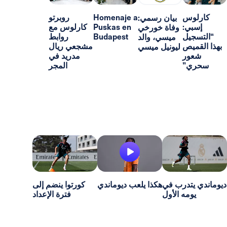
س
Homenaje a
روبرتو
بيان رسمي:
:
Puskas en
كارلوس مع
وفاة خورخي
ل
Budapest
روابط
ميسي، والد
ص
مشجعي ريال
ليونيل ميسي
ر
مدريد في
”
المجر
تدرب في
هكذا يلعب ديوماندي
كورتوا ينضم إلى
ه الأول
فترة الإعداد