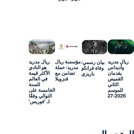
د
مؤسسة ريال
ريال مدريد
بيان رسمي:
س
مدريد: حملة
هو النادي
وفاة فرانكو
ن
تضامن مع
الأكثر قيمة
باريزي
ص
فنزويلا
في العالم
ني
للسنة
م
الخامسة على
التوالي وفقًا
لـ 'فوربس'