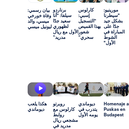
و:
كارلوس
برناردو
بيان رسمي:
ا
إسبي:
سيلفا: “أنا
وفاة خورخي
د
“التسجيل
سعيد جدًا
ميسي، والد
ى
بهذا القميص
لظهوري
ليونيل ميسي
ي
شعور
الأول مع ريال
ط
سحري”
مدريد”
"
H
ديوماندي
روبرتو
هكذا يلعب
P
يتدرب في
كارلوس مع
ديوماندي
B
يومه الأول
روابط
مشجعي ريال
مدريد في