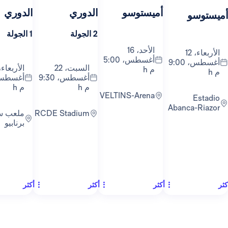
أميستوسو
الدوري
الدوري
ال
2 الجولة
1 الجولة
3 الجولة
الأحد، 16
أغسطس، 5:00
أغسطس، 9:00
السبت، 22
الأربعاء، 26
م h
أغسطس، 9:30
أغسطس، 9:00
م h
م h
VELTINS-Arena
Abanc
RCDE Stadium
ملعب سانتياغو
برنابيو
أكثر
أكثر
أكثر
أكث