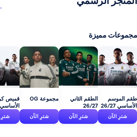
ر الرسمي
 مميزة
مج
27
سم
الطقم الثاني
مجموعة OG
قميص كرة السلة
26/27
الأساسي 26/27
آن
شترِ الآن
شترِ الآن
شترِ الآن