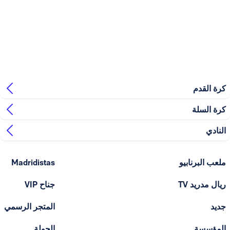
بيو
Madridistas
T
جناح VIP
المتجر الرسمي
الجولة