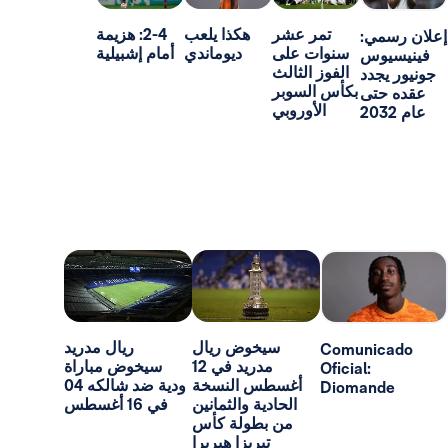
تمر عشر
هكذا يلعب
2-4: هزيمة
:
سنوات على
ديوماندي
أمام إشبيلية
س
الفوز الثالث
د
بكأس السوبر
ى
الأوروبي
سيخوض ريال
ريال مدريد
Comun
مدريد في 12
سيخوض مباراة
Oficial:
أغسطس النسخة
ودية ضد شالكه 04
Dioma
الحادية والثمانين
في 16 أغسطس
من بطولة كأس
تيريزا هيريرا