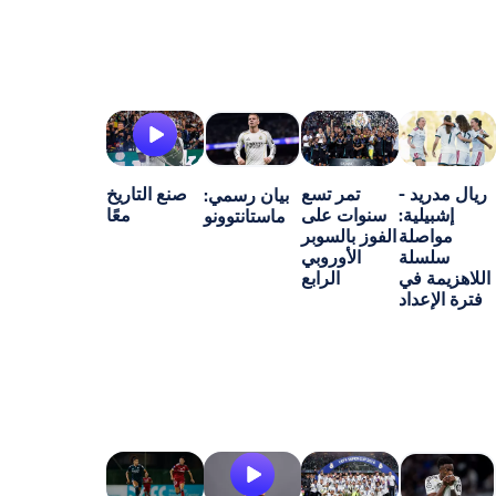
-
تمر تسع
صنع التاريخ
بيان رسمي:
ة:
سنوات على
معًا
ماستانتوونو
ة
الفوز بالسوبر
ة
الأوروبي
ي
الرابع
اد