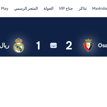
Madridi
تذاكر
جناح VIP
الجولة
المتجر الرسمي
 Play
1
2
Os
ريال
انتهت