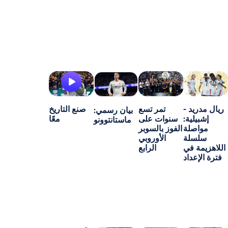
-
تمر تسع
صنع التاريخ
بيان رسمي:
ة:
سنوات على
معًا
ماستانتوونو
ة
الفوز بالسوبر
ة
الأوروبي
ي
الرابع
اد