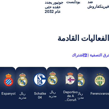
د
بودابست
جونيور يجدد
ش
عقده حتى
عام 2032
يات القادمة
2 )
اشتراك
Deportivo
ريال
ريال
Schalke
ريال
Espanyol
ريال
de A
مدريد
مدريد
04
مدريد
مدريد
Coruñ...