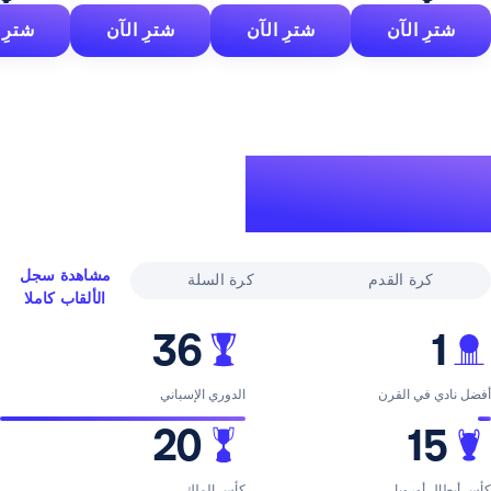
آن
شترِ الآن
شترِ الآن
شترِ الآن
لقاب
ري
مشاهدة سجل
القدم
كرة السلة
الألقاب كاملا
36
لقرن
الدوري الإسباني
20
با
كأس الملك