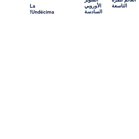
ة
الأوروبي
La
السادسة
Undécima!