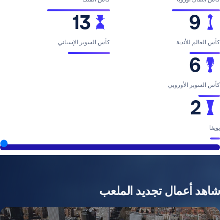
13
ية
كأس السوبر الإسباني
وروبي
2026
مال تجديد الملعب