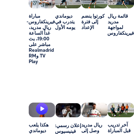
ل
كورتوا ينضم
ديوماندي
مباراة
د
إلى فترة
يتدرب في
فيرينكفاروس-
ة
الإعداد
يومه الأول
ريال مدريد،
س
غداً الساعة
19:00، بث
مباشر على
Realmadrid
TV وRM
Play
ب
ريال مدريد
هكذا يلعب
إعلان رسمي:
اة
وصل إلى
ديوماندي
فينيسيوس