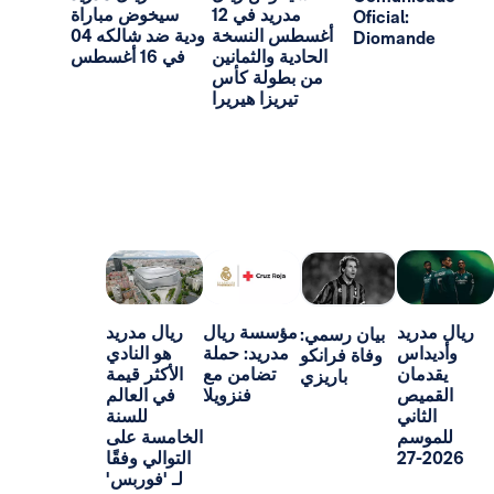
مدريد في 12
سيخوض مباراة
Oficial:
أغسطس النسخة
ودية ضد شالكه 04
Dioma
الحادية والثمانين
في 16 أغسطس
من بطولة كأس
تيريزا هيريرا
د
مؤسسة ريال
ريال مدريد
بيان رسمي:
س
مدريد: حملة
هو النادي
وفاة فرانكو
ن
تضامن مع
الأكثر قيمة
باريزي
ص
فنزويلا
في العالم
ني
للسنة
م
الخامسة على
التوالي وفقًا
لـ 'فوربس'