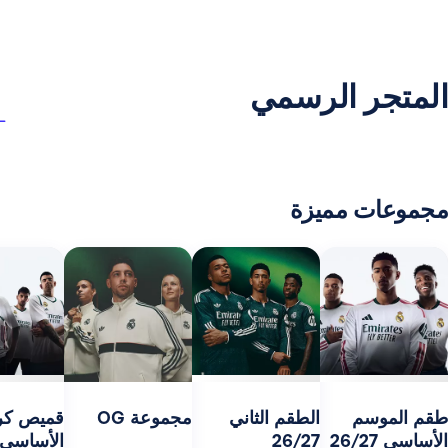
ر الرسمي
 مميزة
مج
27
سم
الطقم الثاني
مجموعة OG
قميص كرة السلة
26/27
الأساسي 26/27