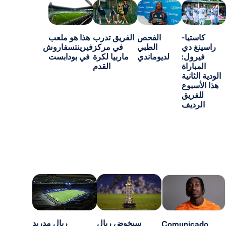
-
الفحص
الفريق تدرب
هذا هو ملعب
ي
الطبي
في مركز
فيرينتسفاروش
:
لديوماندي
ماربيا لكرة
في بودابست
اة
القدم
ية
ع
ق
ف
سيخوض ريال
ريال مدريد
Comun