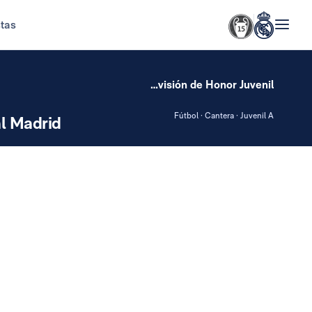
stas
División de Honor Juvenil
Fútbol · Cantera · Juvenil A
l Madrid