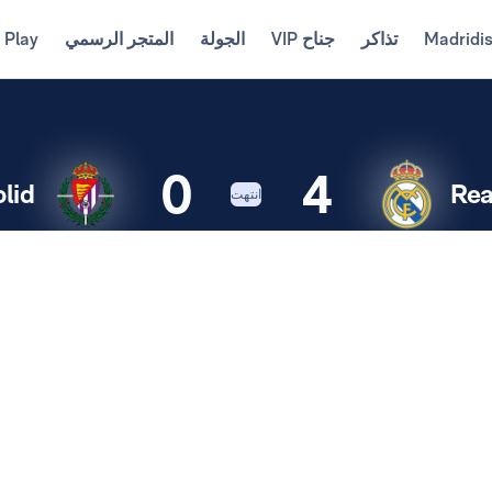
Madridi
تذاكر
جناح VIP
الجولة
المتجر الرسمي
 Play
0
4
olid
Rea
انتهت