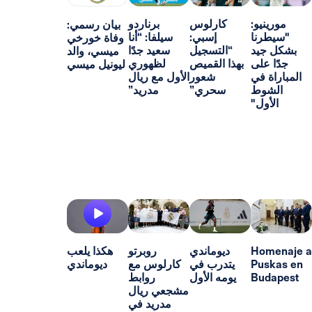
و:
كارلوس
برناردو
بيان رسمي:
ا
إسبي:
سيلفا: “أنا
وفاة خورخي
د
“التسجيل
سعيد جدًا
ميسي، والد
ى
بهذا القميص
لظهوري
ليونيل ميسي
ي
شعور
الأول مع ريال
ط
سحري”
مدريد”
"
H
ديوماندي
روبرتو
هكذا يلعب
P
يتدرب في
كارلوس مع
ديوماندي
B
يومه الأول
روابط
مشجعي ريال
مدريد في