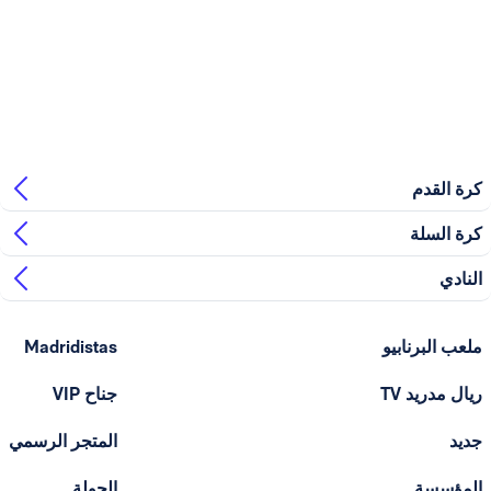
بيو
Madridistas
T
جناح VIP
المتجر الرسمي
الجولة