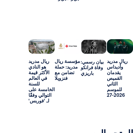
د
مؤسسة ريال
ريال مدريد
بيان رسمي:
س
مدريد: حملة
هو النادي
وفاة فرانكو
ن
تضامن مع
الأكثر قيمة
باريزي
ص
فنزويلا
في العالم
ني
للسنة
م
الخامسة على
التوالي وفقًا
لـ 'فوربس'