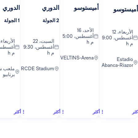
أميستوسو
الدوري
الدوري
ال
2 الجولة
1 الجولة
3 الجولة
الأحد، 16
أغسطس، 5:00
أغسطس، 9:00
السبت، 22
الأربعاء، 26
م h
أغسطس، 9:30
أغسطس، 9:00
م h
م h
VELTINS-Arena
Abanc
RCDE Stadium
ملعب سانتياغو
برنابيو
أكثر
أكثر
أكثر
أكث