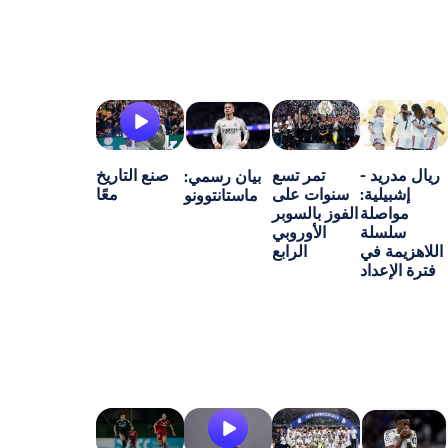
-
تمر تسع
صنع التاريخ
بيان رسمي:
ة:
سنوات على
معًا
ماستانتوونو
ة
الفوز بالسوبر
ة
الأوروبي
ي
الرابع
اد