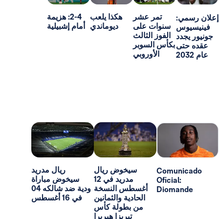
تمر عشر
هكذا يلعب
2-4: هزيمة
:
سنوات على
ديوماندي
أمام إشبيلية
س
الفوز الثالث
د
بكأس السوبر
ى
الأوروبي
سيخوض ريال
ريال مدريد
Comun
مدريد في 12
سيخوض مباراة
Oficial:
أغسطس النسخة
ودية ضد شالكه 04
Dioma
الحادية والثمانين
في 16 أغسطس
من بطولة كأس
تيريزا هيريرا