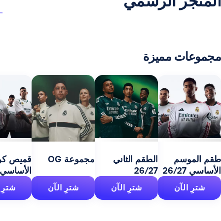
ر الرسمي
 مميزة
مج
27
سم
الطقم الثاني
مجموعة OG
قميص كرة السلة
26/27
الأساسي 26/27
آن
شترِ الآن
شترِ الآن
شترِ الآن