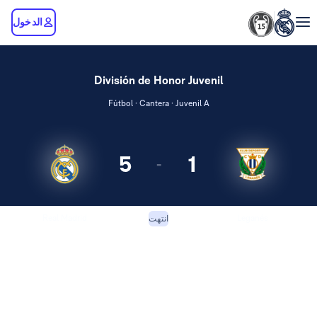
الدخول
División de Honor Juvenil
Fútbol · Cantera · Juvenil A
5
1
-
Real Madrid
Leganés
انتهت