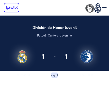
الدخول
División de Honor Juvenil
Fútbol · Cantera · Juvenil A
1
1
-
Real Madrid
Las Rozas
انتهت