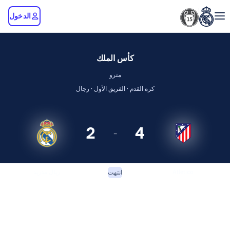
الدخول
كأس الملك
مترو
كرة القدم · الفريق الأول · رجال
2
4
-
Atlético
ريال مدريد
انتهت