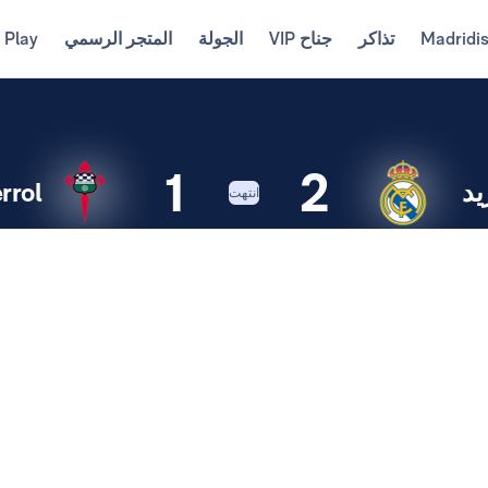
Madridi
تذاكر
جناح VIP
الجولة
المتجر الرسمي
 Play
1
2
يد
rrol
انتهت