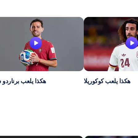
هكذا يلعب كوكوريلا
هكذا يلعب برناردو س