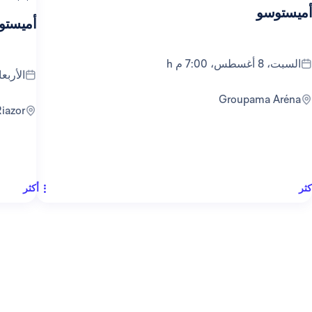
أميستوسو
أميستو
السبت، 8 أغسطس، 7:00 م h
الأربعاء، 12 أغسطس
Groupama Aréna
Riazor
كثر
أكثر