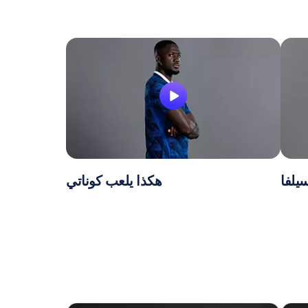
يلفا
هكذا يلعب كوناتي