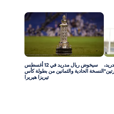
ريد،
سيخوض ريال مدريد في 12 أغسطس
تين"
النسخة الحادية والثمانين من بطولة كأس
تيريزا هيريرا