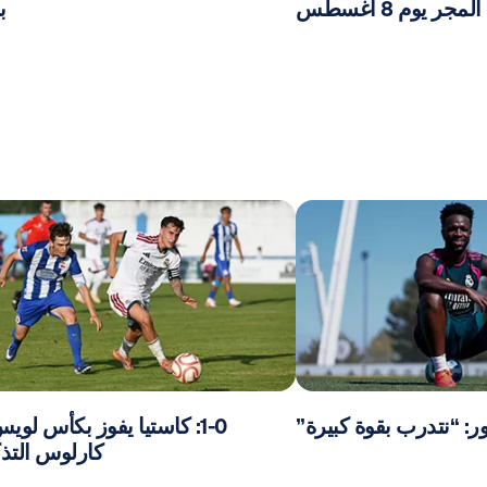
ر يوم 8 أغسطس
ب
: “نتدرب بقوة كبيرة”
1-0: كاستيا يفوز بكأس لو
كارلوس التذك