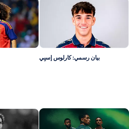
بيان رسمي: كارلوس إسبِي