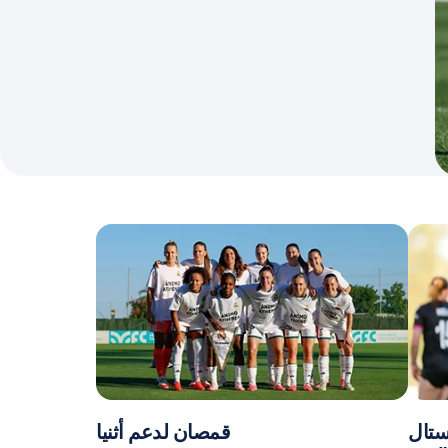
يستال
قمصان لدعم أثنيا