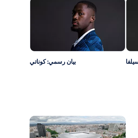
يلفا
بيان رسمي: كوناتي