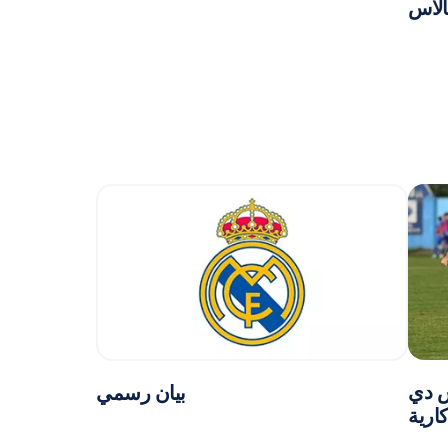
الاس
يس دي
بيان رسمي
ارية