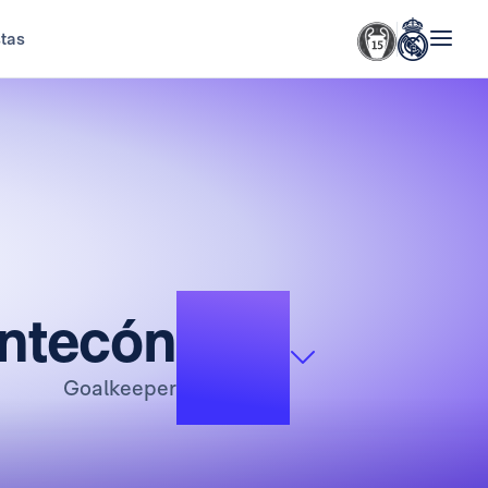
stas
13
ntecón
Goalkeeper