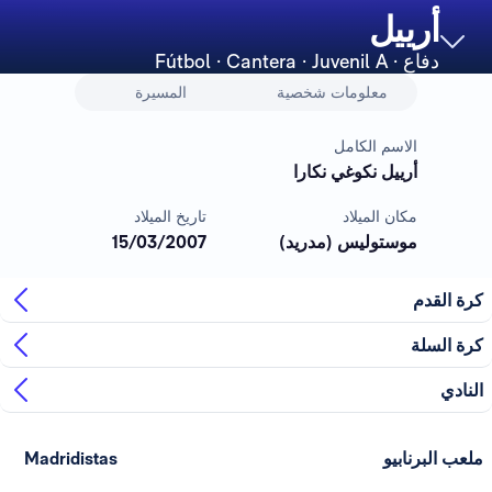
أرييل
دفاع
· Fútbol · Cantera · Juvenil A
معلومات شخصية
المسيرة
الاسم الكامل
أرييل نكوغي نكارا
مكان الميلاد
تاريخ الميلاد
موستوليس (مدريد)
15/03/2007
كرة القدم
كرة السلة
النادي
ملعب البرنابيو
Madridistas