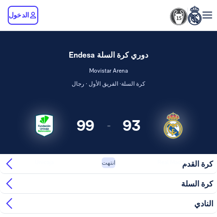
الدخول
دوري كرة السلة Endesa
Movistar Arena
كرة السلة· الفريق الأول · رجال
99
93
-
Unicaja
Real Madrid
كرة القدم
انتهت
كرة السلة
النادي