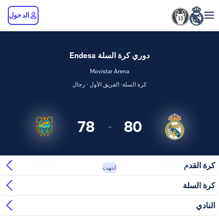
الدخول
دوري كرة السلة Endesa
Movistar Arena
كرة السلة· الفريق الأول · رجال
78
80
-
La Laguna
كرة القدم
Real Madrid
انتهت
Tenerife
كرة السلة
النادي