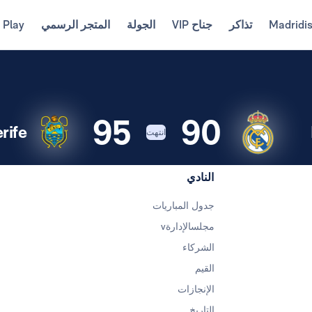
Madridi
تذاكر
جناح VIP
الجولة
المتجر الرسمي
 Play
95
90
rife
انتهت
النادي
جدول المباريات
مجلسالإدارةv
الشركاء
القيم
الإنجازات
التاريخ