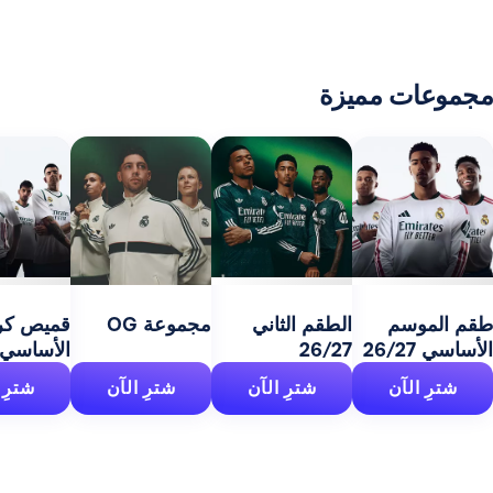
 مميزة
مج
27
سم
الطقم الثاني
مجموعة OG
قميص كرة السلة
26/27
الأساسي 26/27
آن
شترِ الآن
شترِ الآن
شترِ الآن