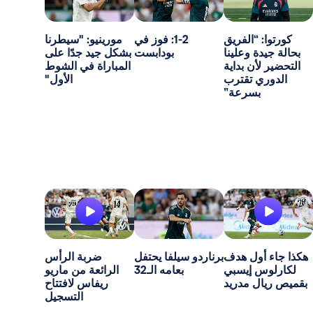
 “الفريق
1-2: فوز في
مورينيو: "سيطرنا
ة وعلينا
بودابست
بشكل جيد جدًا على
أن بداية
المباراة في الشوط
 تقترب
الأول"
سرعة”
أول هدف
برناردو سيلفا يحتفل
ضربة الرأس
 إيسبي
بعامه الـ32
الرائعة من ماريو
ل مدريد
ريفاس لافتتاح
التسجيل