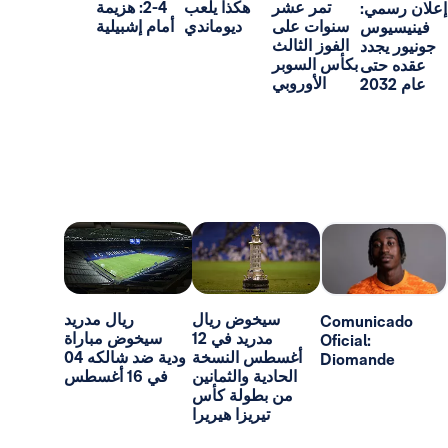
تمر عشر
هكذا يلعب
2-4: هزيمة
:
سنوات على
ديوماندي
أمام إشبيلية
س
الفوز الثالث
د
بكأس السوبر
ى
الأوروبي
سيخوض ريال
ريال مدريد
Comun
مدريد في 12
سيخوض مباراة
Oficial:
أغسطس النسخة
ودية ضد شالكه 04
Dioma
الحادية والثمانين
في 16 أغسطس
من بطولة كأس
تيريزا هيريرا