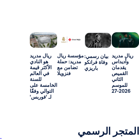
د
مؤسسة ريال
ريال مدريد
بيان رسمي:
س
مدريد: حملة
هو النادي
وفاة فرانكو
ن
تضامن مع
الأكثر قيمة
باريزي
ص
فنزويلا
في العالم
ني
للسنة
م
الخامسة على
التوالي وفقًا
لـ 'فوربس'
ر الرسمي