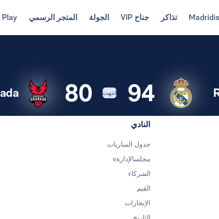
Madridi
تذاكر
جناح VIP
الجولة
المتجر الرسمي
 Play
80
94
nada
R
انتهت
النادي
جدول المباريات
مجلسالإدارةv
الشركاء
القيم
الإنجازات
التاريخ