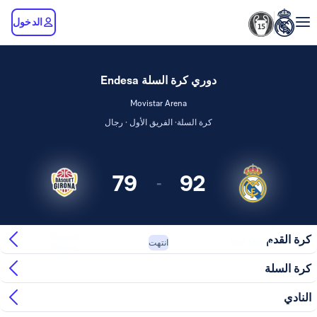
الدخول
دوري كرة السلة Endesa
Movistar Arena
كرة السلة· الفريق الأول · رجال
79
92
-
Bàsquet
كرة القدم
Real Madrid
انتهت
Girona
كرة السلة
النادي