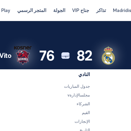
Madridi
تذاكر
جناح VIP
الجولة
المتجر الرسمي
 Play
76
82
o...
انتهت
النادي
جدول المباريات
مجلسالإدارةv
الشركاء
القيم
الإنجازات
التاريخ