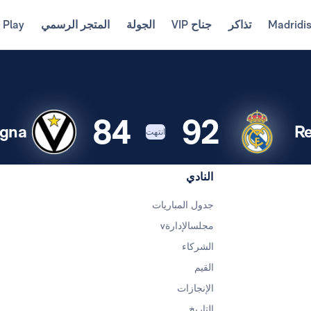
Madridi
تذاكر
جناح VIP
الجولة
المتجر الرسمي
 Play
84
92
ogna
Re
انتهت
النادي
جدول المباريات
مجلسالإدارةv
الشركاء
القيم
الإنجازات
التاريخ