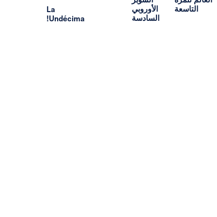
ة
الأوروبي
La
السادسة
Undécima!