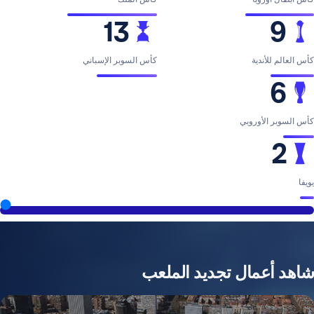
13
ية
كأس السوبر الإسباني
وروبي
2026
مال تجديد الملعب