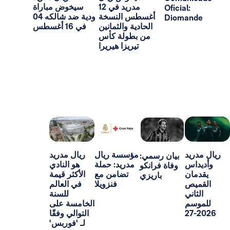
مدريد في 12
سيخوض مباراة
Oficial:
أغسطس النسخة
ودية ضد شالكه 04
Dioma
الحادية والثمانين
في 16 أغسطس
من بطولة كأس
تيريزا هيريرا
د
مؤسسة ريال
ريال مدريد
بيان رسمي:
س
مدريد: حملة
هو النادي
وفاة فرانكو
ن
تضامن مع
الأكثر قيمة
باريزي
ص
فنزويلا
في العالم
ني
للسنة
م
الخامسة على
التوالي وفقًا
لـ 'فوربس'