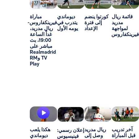
ل
كورتوا ينضم
ديوماندي
مباراة
د
إلى فترة
يتدرب في
فيرينكفاروس-
ة
الإعداد
يومه الأول
ريال مدريد،
س
غداً الساعة
19:00، بث
مباشر على
Realmadrid
TV وRM
Play
ب
ريال مدريد
هكذا يلعب
إعلان رسمي:
اة
وصل إلى
ديوماندي
فينيسيوس