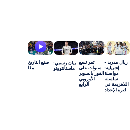
-
تمر تسع
صنع التاريخ
بيان رسمي:
ة:
سنوات على
معًا
ماستانتوونو
ة
الفوز بالسوبر
ة
الأوروبي
ي
الرابع
اد