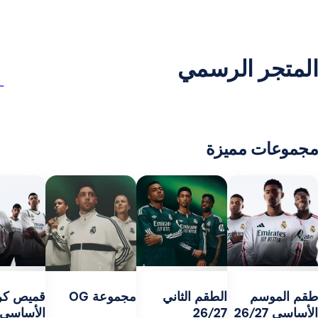
ر الرسمي
 مميزة
مج
27
سم
الطقم الثاني
مجموعة OG
قميص كرة السلة
26/27
الأساسي 26/27