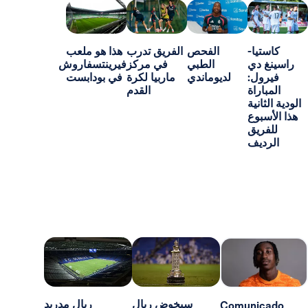
-
الفحص
الفريق تدرب
هذا هو ملعب
ي
الطبي
في مركز
فيرينتسفاروش
:
لديوماندي
ماربيا لكرة
في بودابست
اة
القدم
ية
ع
ق
ف
سيخوض ريال
ريال مدريد
Comun