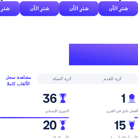
آن
شترِ الآن
شترِ الآن
شترِ الآن
لقاب
ري
مشاهدة سجل
القدم
كرة السلة
الألقاب كاملا
36
لقرن
الدوري الإسباني
20
با
كأس الملك