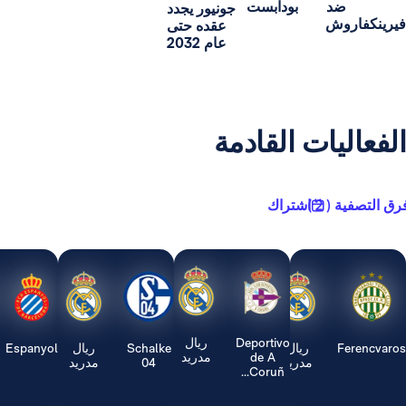
د
بودابست
جونيور يجدد
ش
عقده حتى
عام 2032
يات القادمة
2 )
اشتراك
Deportivo
ريال
ريال
Schalke
ريال
Espanyol
ريال
de A
مدريد
مدريد
04
مدريد
مدريد
Coruñ...